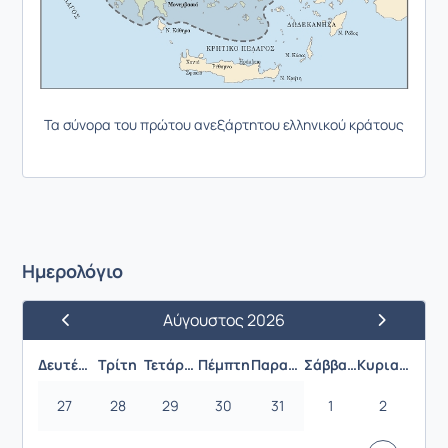
Τα σύνορα του πρώτου ανεξάρτητου ελληνικού κράτους
Ημερολόγιο
Αύγουστος 2026
Προηγούμενος Μήνας
Επόμενος 
Δευτέρα
Τρίτη
Τετάρτη
Πέμπτη
Παρασκευή
Σάββατο
Κυριακή
27
28
29
30
31
1
2