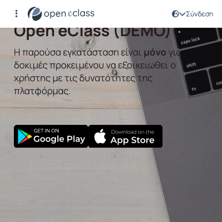
Αρχική Σελίδα
Σύνδεση
Open eClass (DEMO)
Η παρούσα εγκατάσταση είναι
μόνο
για
δοκιμές προκειμένου να εξοικειωθεί ο
χρήστης με τις δυνατότητες της
πλατφόρμας.