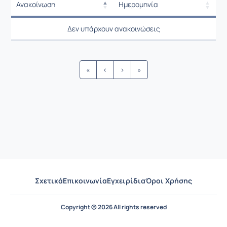
Ανακοίνωση
Ημερομηνία
Ρυθμίσεις επιλογής / Αποτελέσμ
Ανακοίνωση
Ημερομηνία
Δεν υπάρχουν ανακοινώσεις
Ρυθμίσεις επιλογής / Αποτελέσμ
«
‹
›
»
Σχετικά
Επικοινωνία
Εγχειρίδια
Όροι Χρήσης
Copyright © 2026 All rights reserved