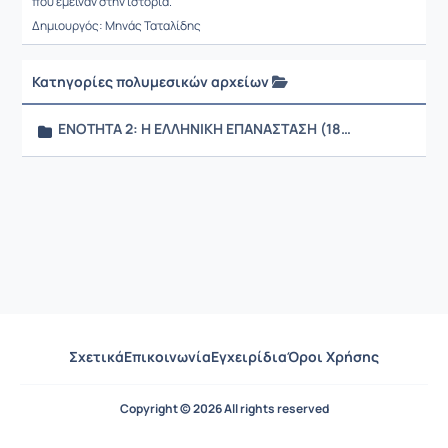
που έμειναν στην ιστορία.
Δημιουργός: Μηνάς Ταταλίδης
Κατηγορίες πολυμεσικών αρχείων
Ρυθμ
ΕΝΟΤΗΤΑ 2: Η ΕΛΛΗΝΙΚΗ ΕΠΑΝΑΣΤΑΣΗ (1821)
Σχετικά
Επικοινωνία
Εγχειρίδια
Όροι Χρήσης
Copyright © 2026 All rights reserved