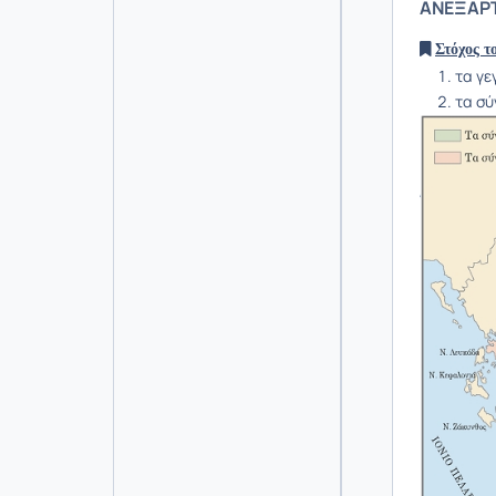
ΑΝΕΞΑΡ
Στόχος τ
τα γε
τα σύ