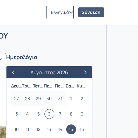
Ελληνικά
Σύνδεση
ΝΟΥ ΚΟΣΜΟΥ
ΟΥ
Ημερολόγιο
Αύγουστος 2026
Προηγούμενος Μήνας
Επόμενος Μήνας
Δευτέρα
Τρίτη
Τετάρτη
Πέμπτη
Παρασκευή
Σάββατο
Κυριακή
27
28
29
30
31
1
2
3
4
5
6
7
8
9
10
11
12
13
14
15
16