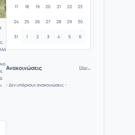
17
18
19
20
21
22
23
24
25
26
27
28
29
30
α
31
1
2
3
4
5
6
ς,
αλλά
ονο
Ανακοινώσεις
Όλες...
Με
ιά
- Δεν υπάρχουν ανακοινώσεις -
η