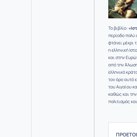
Το βιβλίο:
«Ισ
περίοδο πολύ 
φτάνει μέχρι 
η ελληνική Ιστ
και στην Ευρώπ
από την Άλωση
ελληνικό κράτ
τον όρο αυτό 
του Αιγαίου κα
καθώς και την
πολιτισμός κα
ΠΡΟΕΤΟΙ