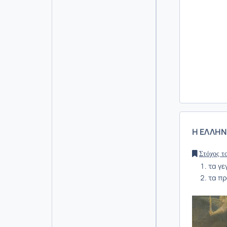
Η ΕΛΛΗΝ
Στόχος τ
τα γε
τα πρ