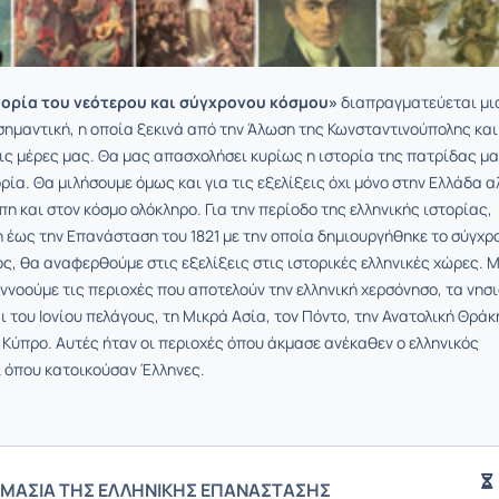
τορία του νεότερου και σύγχρονου κόσμου»
διαπραγματεύεται μι
σημαντική, η οποία ξεκινά από την Άλωση της Κωνσταντινούπολης και
τις μέρες μας. Θα μας απασχολήσει κυρίως η ιστορία της πατρίδας μα
ορία. Θα μιλήσουμε όμως και για τις εξελίξεις όχι μόνο στην Ελλάδα 
η και στον κόσμο ολόκληρο. Για την περίοδο της ελληνικής ιστορίας,
 έως την Επανάσταση του 1821 με την οποία δημιουργήθηκε το σύγχρ
ος, θα αναφερθούμε στις εξελίξεις στις ιστορικές ελληνικές χώρες. 
εννοούμε τις περιοχές που αποτελούν την ελληνική χερσόνησο, τα νησ
ι του Ιονίου πελάγους, τη Μικρά Ασία, τον Πόντο, την Ανατολική Θράκ
 Κύπρο. Αυτές ήταν οι περιοχές όπου άκμασε ανέκαθεν ο ελληνικός
ι όπου κατοικούσαν Έλληνες.
ΜΑΣΙΑ ΤΗΣ ΕΛΛΗΝΙΚΗΣ ΕΠΑΝΑΣΤΑΣΗΣ