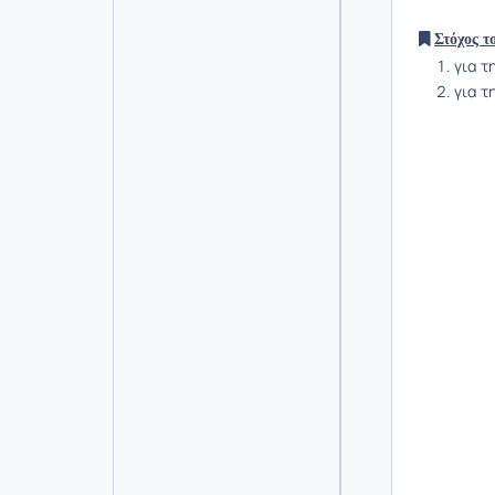
Στόχος τ
για τ
για τ