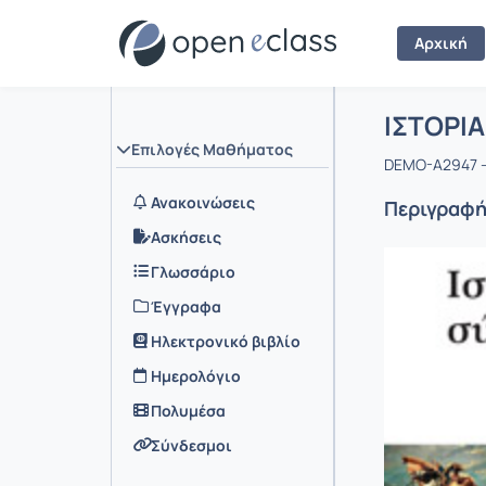
Αρχική
Μάθημα 
Αρχική Σελ
ΙΣΤΟΡΙ
Επιλογές Μαθήματος
DEMO-A2947 
Ανακοινώσεις
Περιγραφ
Ασκήσεις
Γλωσσάριο
Έγγραφα
Ηλεκτρονικό βιβλίο
Ημερολόγιο
Πολυμέσα
Σύνδεσμοι