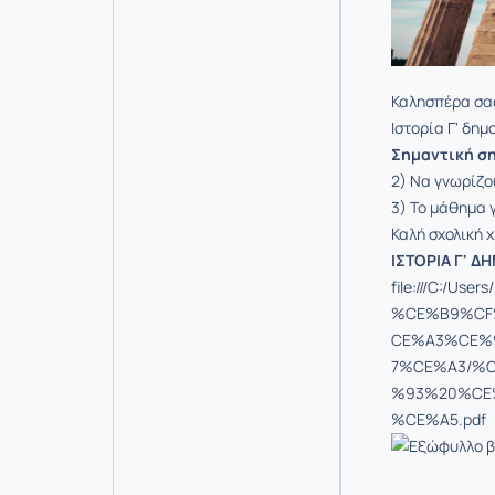
Καλησπέρα σας
Ιστορία Γ' δημ
Σημαντική
σ
2) Να γνωρίζου
3) Το μάθημα 
Καλή σχολική χ
ΙΣΤΟΡΙΑ Γ' Δ
file:///C:/
%CE%B9%CF
CE%A3%CE%
7%CE%A3/%
%93%20%CE
%CE%A5.pdf