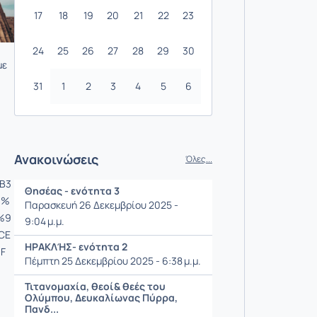
17
18
19
20
21
22
23
24
25
26
27
28
29
30
με
31
1
2
3
4
5
6
Ανακοινώσεις
Όλες...
B3
Θησέας - ενότητα 3
1%
Παρασκευή 26 Δεκεμβρίου 2025 -
%9
9:04 μ.μ.
CE
ΗΡΑΚΛΉΣ- ενότητα 2
F
Πέμπτη 25 Δεκεμβρίου 2025 - 6:38 μ.μ.
Τιτανομαχία, θεοί& θεές του
Ολύμπου, Δευκαλίωνας Πύρρα,
Πανδ...