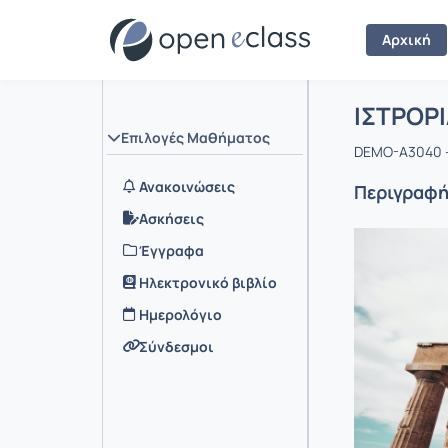
Αρχική
Μάθημα :
Αρχική Σελ
ΙΣΤΡΟΡΙ
Επιλογές Μαθήματος
DEMO-A3040 -
Ανακοινώσεις
Περιγραφ
Ασκήσεις
Έγγραφα
Ηλεκτρονικό βιβλίο
Ημερολόγιο
Σύνδεσμοι