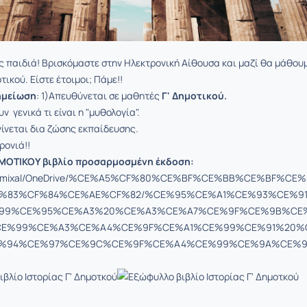
 παιδιά! Βρισκόμαστε στην Ηλεκτρονική Αίθουσα και μαζί θα μάθου
οτικού. Είστε έτοιμοι; Πάμε!!
ημείωση
: 1)Απευθύνεται σε μαθητές
Γ' Δημοτικού.
ν γενικά τι είναι η "μυθολογία".
γίνεται δια ζώσης εκπαίδευσης.
ρονιά!!
ΗΜΟΤΙΚΟΥ βιβλίο προσαρμοσμένη έκδοση:
Users/mixal/OneDrive/%CE%A5%CF%80%CE%BF%CE%BB%CE%BF%CE%
%83%CF%84%CE%AE%CF%82/%CE%95%CE%A1%CE%93%CE%9
99%CE%95%CE%A3%20%CE%A3%CE%A7%CE%9F%CE%9B%CE
CE%99%CE%A3%CE%A4%CE%9F%CE%A1%CE%99%CE%91%20%
%94%CE%97%CE%9C%CE%9F%CE%A4%CE%99%CE%9A%CE%9