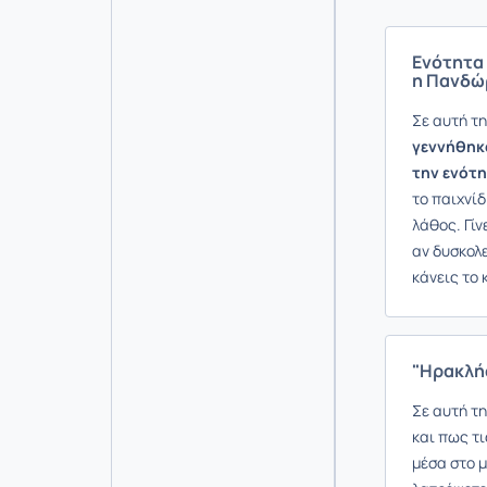
Ενότητα 
η Πανδώρ
Σε αυτή τ
γεννήθηκα
την ενότ
το παιχνίδ
λάθος. Γίν
αν δυσκολε
κάνεις το κ
"Ηρακλής
Σε αυτή τη
και πως τ
μέσα στο 