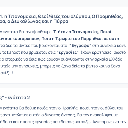
1: η Τιτανομαχία, Θεοί/θεές του ολύμπου,Ο Προμηθέας,
α, ο ∆ευκαλίωνας και η Πύρρα
ην ενότητα θα αναφερθούμε:
Τι ήταν η Τιτανομαχία;, Ποιοί
ν και κυριάρχησαν; Ποιά η Τιμωρία του Πορμηθέα; σε αυτή
ητα
δες τα βίντεο που βρίσκονται στα: "
Εγγραφα"
στη συνέχεια κάνε
ι το kahoot που βρίσκεται στις
"εργασίες"
έχουν ερωτήσεις, σωστό
ε ο Ιστορικός να δείς πως ζούσαν οι άνθρωποι στην αρχαία Ελλάδα,
υτείς μην ανησυχείς, μπορείς να ξανα δείς τα βίντεο και να ξανα
ουίζ...!
" - ενότητα 2
ν ενότητα θα δούμε ποιός ήταν ο Ηρακλής, ποιοί ήταν οι άθλοι του
ις αντιμετώπισε αυτός ο δυνατός άντρας, θα τον ανακαλύψουμε
μάθημα και απο τις εργασίες που θα σας μοιράζω .Ανυπομονώ να τον