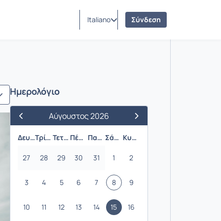
Italiano
Σύνδεση
Ημερολόγιο
Αύγουστος 2026
Προηγούμενος Μήνας
Επόμενος Μήνας
Δευτέρα
Τρίτη
Τετάρτη
Πέμπτη
Παρασκευή
Σάββατο
Κυριακή
27
28
29
30
31
1
2
3
4
5
6
7
8
9
10
11
12
13
14
15
16