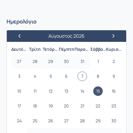
Ημερολόγιο
Αύγουστος 2026
Προηγούμενος Μήνας
Επόμενος 
Δευτέρα
Τρίτη
Τετάρτη
Πέμπτη
Παρασκευή
Σάββατο
Κυριακή
27
28
29
30
31
1
2
3
4
5
6
7
8
9
10
11
12
13
14
15
16
17
18
19
20
21
22
23
24
25
26
27
28
29
30