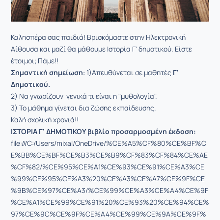
Καλησπέρα σας παιδιά! Βρισκόμαστε στην Ηλεκτρονική
Αίθουσα και μαζί θα μάθουμε Ιστορία Γ' δημοτικού. Είστε
έτοιμοι; Πάμε!!
Σημαντική
σημείωση
: 1)Απευθύνεται σε μαθητές
Γ'
Δημοτικού.
2) Να γνωρίζουν γενικά τι είναι η "μυθολογία".
3) Το μάθημα γίνεται δια ζώσης εκπαίδευσης.
Καλή σχολική χρονιά!!
ΙΣΤΟΡΙΑ Γ' ΔΗΜΟΤΙΚΟΥ βιβλίο προσαρμοσμένη έκδοση:
file:///C:/Users/mixal/OneDrive/%CE%A5%CF%80%CE%BF%C
E%BB%CE%BF%CE%B3%CE%B9%CF%83%CF%84%CE%AE
%CF%82/%CE%95%CE%A1%CE%93%CE%91%CE%A3%CE
%99%CE%95%CE%A3%20%CE%A3%CE%A7%CE%9F%CE
%9B%CE%97%CE%A3/%CE%99%CE%A3%CE%A4%CE%9F
%CE%A1%CE%99%CE%91%20%CE%93%20%CE%94%CE%
97%CE%9C%CE%9F%CE%A4%CE%99%CE%9A%CE%9F%