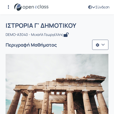
Σύνδεση
Μάθημα : ΙΣΤΡΟΡΙΑ Γ' ΔΗΜΟΤΙΚΟΥ
Αρχική Σελίδα
ΙΣΤΡΟΡΙΑ Γ' ΔΗΜΟΤΙΚΟΥ
ΙΣΤΡΟΡΙΑ Γ' ΔΗΜΟΤΙΚΟΥ
DEMO-A3040 - Μιχαήλ Γεωργέλλης
Περιγραφή Μαθήματος