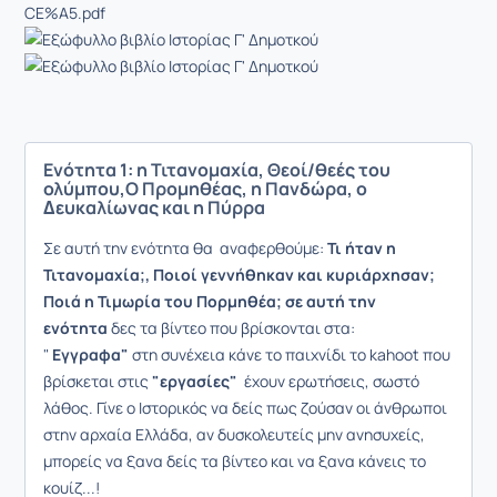
CE%A5.pdf
Ενότητα 1: η Τιτανομαχία, Θεοί/θεές του
ολύμπου,Ο Προμηθέας, η Πανδώρα, ο
∆ευκαλίωνας και η Πύρρα
Σε αυτή την ενότητα θα αναφερθούμε:
Τι ήταν η
Τιτανομαχία;, Ποιοί γεννήθηκαν και κυριάρχησαν;
Ποιά η Τιμωρία του Πορμηθέα; σε αυτή την
ενότητα
δες τα βίντεο που βρίσκονται στα:
"
Εγγραφα"
στη συνέχεια κάνε το παιχνίδι το kahoot που
βρίσκεται στις
"εργασίες"
έχουν ερωτήσεις, σωστό
λάθος. Γίνε ο Ιστορικός να δείς πως ζούσαν οι άνθρωποι
στην αρχαία Ελλάδα, αν δυσκολευτείς μην ανησυχείς,
μπορείς να ξανα δείς τα βίντεο και να ξανα κάνεις το
κουίζ...!