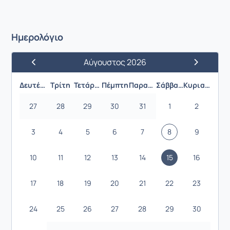
Ημερολόγιο
Αύγουστος 2026
Προηγούμενος Μήνας
Επόμενος 
Δευτέρα
Τρίτη
Τετάρτη
Πέμπτη
Παρασκευή
Σάββατο
Κυριακή
27
28
29
30
31
1
2
3
4
5
6
7
8
9
10
11
12
13
14
15
16
17
18
19
20
21
22
23
24
25
26
27
28
29
30