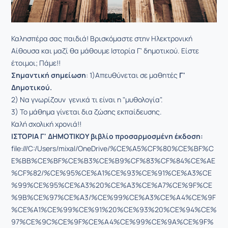
Καλησπέρα σας παιδιά! Βρισκόμαστε στην Ηλεκτρονική
Αίθουσα και μαζί θα μάθουμε Ιστορία Γ' δημοτικού. Είστε
έτοιμοι; Πάμε!!
Σημαντική
σημείωση
: 1)Απευθύνεται σε μαθητές
Γ'
Δημοτικού.
2) Να γνωρίζουν γενικά τι είναι η "μυθολογία".
3) Το μάθημα γίνεται δια ζώσης εκπαίδευσης.
Καλή σχολική χρονιά!!
ΙΣΤΟΡΙΑ Γ' ΔΗΜΟΤΙΚΟΥ βιβλίο προσαρμοσμένη έκδοση:
file:///C:/Users/mixal/OneDrive/%CE%A5%CF%80%CE%BF%C
E%BB%CE%BF%CE%B3%CE%B9%CF%83%CF%84%CE%AE
%CF%82/%CE%95%CE%A1%CE%93%CE%91%CE%A3%CE
%99%CE%95%CE%A3%20%CE%A3%CE%A7%CE%9F%CE
%9B%CE%97%CE%A3/%CE%99%CE%A3%CE%A4%CE%9F
%CE%A1%CE%99%CE%91%20%CE%93%20%CE%94%CE%
97%CE%9C%CE%9F%CE%A4%CE%99%CE%9A%CE%9F%