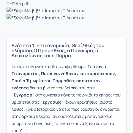
CE%A5.pdf
Ενότητα 1: η Τιτανομαχία, Θεοί/θεές του
ολύμπου,Ο Προμηθέας, η Πανδώρα, ο
∆ευκαλίωνας και η Πύρρα
Σε αυτή την ενότητα θα αναφερθούμε:
Τι ήταν η
Τιτανομαχία;, Ποιοί γεννήθηκαν και κυριάρχησαν;
Ποιά η Τιμωρία του Πορμηθέα; σε αυτή την
ενότητα
δες τα βίντεο που βρίσκονται στα:
"
Εγγραφα"
στη συνέχεια κάνε το παιχνίδι το kahoot που
βρίσκεται στις
"εργασίες"
έχουν ερωτήσεις, σωστό
λάθος. Γίνε ο Ιστορικός να δείς πως ζούσαν οι άνθρωποι
στην αρχαία Ελλάδα, αν δυσκολευτείς μην ανησυχείς,
μπορείς να ξανα δείς τα βίντεο και να ξανα κάνεις το
κουίζ...!