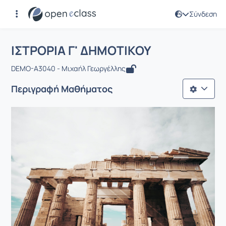
Σύνδεση
Μάθημα : ΙΣΤΡΟΡΙΑ Γ' ΔΗΜΟΤΙΚΟΥ
Αρχική Σελίδα
ΙΣΤΡΟΡΙΑ Γ' ΔΗΜΟΤΙΚΟΥ
ΙΣΤΡΟΡΙΑ Γ' ΔΗΜΟΤΙΚΟΥ
DEMO-A3040 - Μιχαήλ Γεωργέλλης
Περιγραφή Μαθήματος