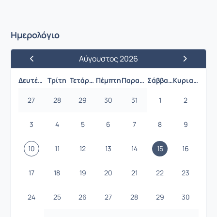
Ημερολόγιο
Αύγουστος 2026
Προηγούμενος Μήνας
Επόμενος 
Δευτέρα
Τρίτη
Τετάρτη
Πέμπτη
Παρασκευή
Σάββατο
Κυριακή
27
28
29
30
31
1
2
3
4
5
6
7
8
9
10
11
12
13
14
15
16
17
18
19
20
21
22
23
24
25
26
27
28
29
30