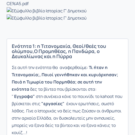
CE%A5.pdf
Ενότητα 1: η Τιτανομαχία, Θεοί/θεές του
ολύμπου,Ο Προμηθέας, η Πανδώρα, ο
∆ευκαλίωνας και η Πύρρα
Σε αυτή την ενότητα θα αναφερθούμε:
Τι ήταν η
Τιτανομαχία;, Ποιοί γεννήθηκαν και κυριάρχησαν;
Ποιά η Τιμωρία του Πορμηθέα; σε αυτή την
ενότητα
δες τα βίντεο που βρίσκονται στα:
"
Εγγραφα"
στη συνέχεια κάνε το παιχνίδι το kahoot που
βρίσκεται στις
"εργασίες"
έχουν ερωτήσεις, σωστό
λάθος. Γίνε ο Ιστορικός να δείς πως ζούσαν οι άνθρωποι
στην αρχαία Ελλάδα, αν δυσκολευτείς μην ανησυχείς,
μπορείς να ξανα δείς τα βίντεο και να ξανα κάνεις το
κουίζ...!