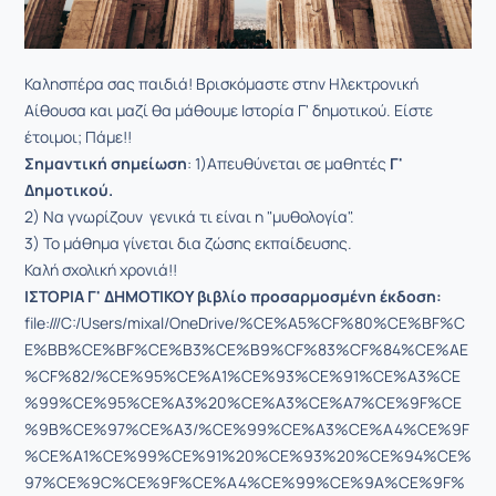
Καλησπέρα σας παιδιά! Βρισκόμαστε στην Ηλεκτρονική
Αίθουσα και μαζί θα μάθουμε Ιστορία Γ' δημοτικού. Είστε
έτοιμοι; Πάμε!!
Σημαντική
σημείωση
: 1)Απευθύνεται σε μαθητές
Γ'
Δημοτικού.
2) Να γνωρίζουν γενικά τι είναι η "μυθολογία".
3) Το μάθημα γίνεται δια ζώσης εκπαίδευσης.
Καλή σχολική χρονιά!!
ΙΣΤΟΡΙΑ Γ' ΔΗΜΟΤΙΚΟΥ βιβλίο προσαρμοσμένη έκδοση:
file:///C:/Users/mixal/OneDrive/%CE%A5%CF%80%CE%BF%C
E%BB%CE%BF%CE%B3%CE%B9%CF%83%CF%84%CE%AE
%CF%82/%CE%95%CE%A1%CE%93%CE%91%CE%A3%CE
%99%CE%95%CE%A3%20%CE%A3%CE%A7%CE%9F%CE
%9B%CE%97%CE%A3/%CE%99%CE%A3%CE%A4%CE%9F
%CE%A1%CE%99%CE%91%20%CE%93%20%CE%94%CE%
97%CE%9C%CE%9F%CE%A4%CE%99%CE%9A%CE%9F%