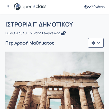
Σύνδεση
Μάθημα : ΙΣΤΡΟΡΙΑ Γ' ΔΗΜΟΤΙΚΟΥ
Αρχική Σελίδα
ΙΣΤΡΟΡΙΑ Γ' ΔΗΜΟΤΙΚΟΥ
ΙΣΤΡΟΡΙΑ Γ' ΔΗΜΟΤΙΚΟΥ
DEMO-A3040 - Μιχαήλ Γεωργέλλης
Περιγραφή Μαθήματος