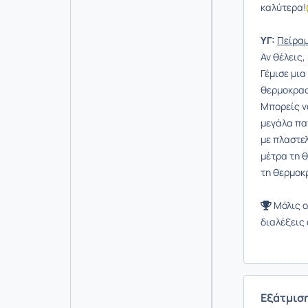
καλύτερα!
ΥΓ:
Πείραμ
Αν θέλεις,
Γέμισε μι
θερμοκρασ
Μπορείς να
μεγάλα πα
με πλαστελ
μέτρα τη 
τη θερμοκ
Μόλις ο
διαλέξεις
Εξάτμιση