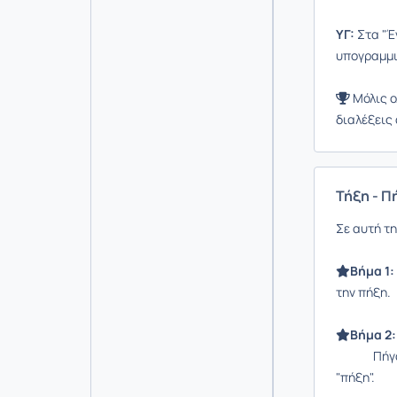
ΥΓ:
Στα "Έγ
υπογραμμι
Μόλις ο
διαλέξεις
Τήξη - Π
Σε αυτή τ
Βήμα 1:
την πήξη.
Βήμα 2:
Πήγαινε σ
"πήξη".