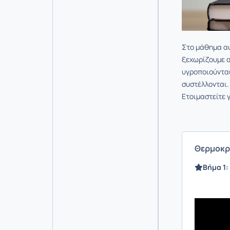
Στο μάθημα αυ
ξεχωρίζουμε α
υγροποιούνται
συστέλλονται
Ετοιμαστείτε γ
Θερμοκρ
Βήμα 1: