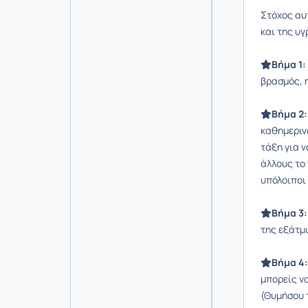
Στόχος αυτ
και της υγ
Βήμα 1:
βρασμός, η
Βήμα 2:
καθημερινό
τάξη για 
άλλους το 
υπόλοιποι
Βήμα 3:
της εξάτμ
Βήμα 4:
μπορείς να
(Θυμήσου 