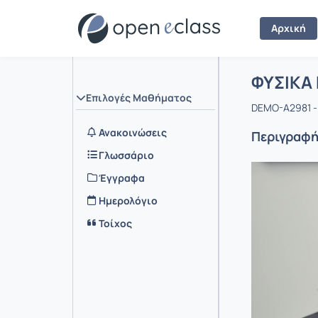
Αρχική
Μάθημα :
Αρχική Σελ
ΦΥΣΙΚΑ 
Επιλογές Μαθήματος
DEMO-A2981 -
Ανακοινώσεις
Περιγραφ
Γλωσσάριο
Έγγραφα
Ημερολόγιο
Τοίχος