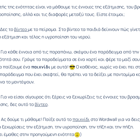
ής της ενότητας είναι να μάθουμε τις έννοιες της εξάτμισης, του β
ροποίησης, αλλά και τις διαφορές μεταξύ τους. Είστε έτοιμοι;
Δες το
βίντεο
με το πείραμα. Στο βίντεο τα παιδιά δείχνουν πώς γίνετ
 εξάτμιση και τέλος η υγροποίηση του νερού.
Για κάθε έννοια από τις παραπάνω, σκέψου ένα παράδειγμα από την
τητά σου. Γράψε τα παραδείγματα σε ένα χαρτί και φέρε το μαζί σου
να παίξουμε ένα
παιχνίδι
με αυτά!
Ο καθένας, χωρίς να έχει πει σ
παράδειγμα που έχει σκεφτεί, θα πρέπει να το δείξει με παντομίμα κα
 να το μαντέψουν.
Για να είσαι σίγουρος ότι ξέρεις να ξεχωρίζεις τις έννοιες του βρασ
ισης, δες αυτό το
βίντεο
.
Ας δούμε τι μάθαμε! Παίξε αυτό το
παιχνίδι
στο Wordwall για να δεις
 ξεχωρίσεις την εξάτμιση, την υγροποίηση, την τήξη και την πήξη.
τι έμαθες στην προηγούμενη ενότητα
)