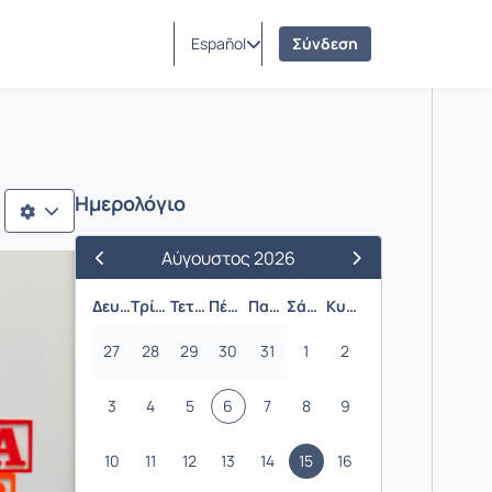
Español
Σύνδεση
Ημερολόγιο
Αύγουστος 2026
Προηγούμενος Μήνας
Επόμενος Μήνας
Δευτέρα
Τρίτη
Τετάρτη
Πέμπτη
Παρασκευή
Σάββατο
Κυριακή
27
28
29
30
31
1
2
3
4
5
6
7
8
9
10
11
12
13
14
15
16