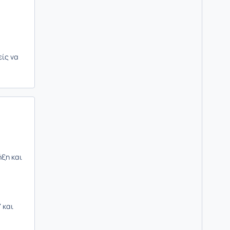
είς να
ήξη και
 και