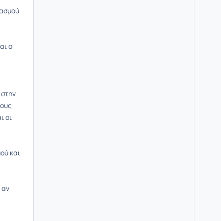
ρασμού
αι ο
 στην
τους
ι οι
μού και
 αν