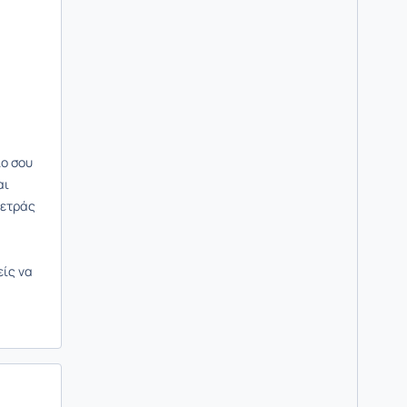
ίο σου
αι
μετράς
είς να