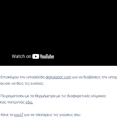
Επισκέψου την ιστοσελίδα
digitalzoot.com
για να διαβάσεις την ιστο
υ και να δεις τις εικόνες.
Πειραματίσου με τα θερμόμετρα με τις διαφορετικές κλίμακες
σίας πατώντας
εδώ.
Κάνε το
κουίζ
για να τσεκάρεις τις γνώσεις σου.