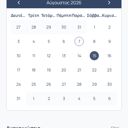
Αύγουστος 2026
Προηγούμενος Μήνας
Επόμενος 
Δευτέρα
Τρίτη
Τετάρτη
Πέμπτη
Παρασκευή
Σάββατο
Κυριακή
27
28
29
30
31
1
2
3
4
5
6
7
8
9
10
11
12
13
14
15
16
17
18
19
20
21
22
23
24
25
26
27
28
29
30
31
1
2
3
4
5
6
Ανακοινώσεις
Όλες...