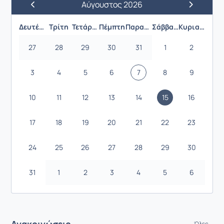
Αύγουστος 2026
Προηγούμενος Μήνας
Επόμενος 
Δευτέρα
Τρίτη
Τετάρτη
Πέμπτη
Παρασκευή
Σάββατο
Κυριακή
27
28
29
30
31
1
2
3
4
5
6
7
8
9
10
11
12
13
14
15
16
17
18
19
20
21
22
23
24
25
26
27
28
29
30
31
1
2
3
4
5
6
Ανακοινώσεις
Όλες...