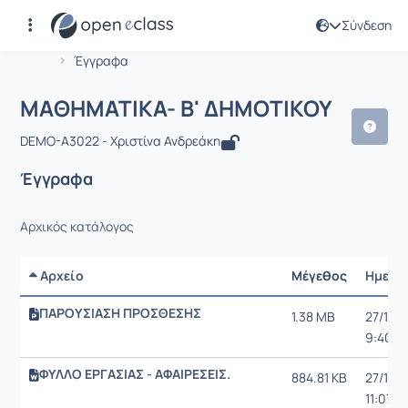
Σύνδεση
Μάθημα : ΜΑΘΗΜΑΤΙΚΑ- Β' ΔΗΜΟΤΙΚ
Αρχική Σελίδα
ΜΑΘΗΜΑΤΙΚΑ- Β' ΔΗΜΟΤΙΚΟΥ
Έγγραφα
ΜΑΘΗΜΑΤΙΚΑ- Β' ΔΗΜΟΤΙΚΟΥ
DEMO-A3022 - Χριστίνα Ανδρεάκη
Έγγραφα
Αρχικός κατάλογος
Αρχείο
Μέγεθος
Ημερο
ΠΑΡΟΥΣΙΑΣΗ ΠΡΟΣΘΕΣΗΣ
1.38 MB
27/12/2
9:40 μ.
ΦΥΛΛΟ ΕΡΓΑΣΙΑΣ - ΑΦΑΙΡΕΣΕΙΣ.
884.81 KB
27/12/2
11:07 μ.