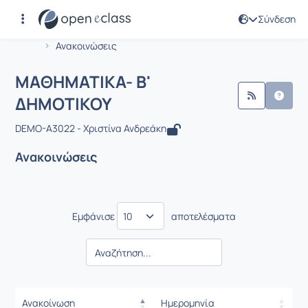
Σύνδεση
Μάθημα : ΜΑΘΗΜΑΤΙΚΑ- Β' ΔΗΜΟΤΙΚ
Αρχική Σελίδα
ΜΑΘΗΜΑΤΙΚΑ- Β' ΔΗΜΟΤΙΚΟΥ
Ανακοινώσεις
ΜΑΘΗΜΑΤΙΚΑ- Β'
ΔΗΜΟΤΙΚΟΥ
DEMO-A3022 - Χριστίνα Ανδρεάκη
Ανακοινώσεις
Εμφάνισε
αποτελέσματα
Ανακοίνωση
Ημερομηνία