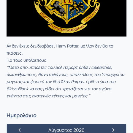
Αν δεν έχεις δει/διαβάσει Harry Potter, μάλλον δεν θα το
πιάσεις.
Για τους υπόλοιπους:
''Μετά από υπηρέτες του Βόλντεμορτ,δήθεν celebrities,
λυκανθρώπους, θανατοφάγους, υπαλλήλους του Υπουργείου
μαγείας και φυσικά τον θεό Άλαν Ρικμαν, ήρθε η ώρα του
Sirius Black να σας μάθει ότι χρειάζεται για τον αγώνα
ενάντια στις σκοτεινές τέχνες και μαγείες."
Ημερολόγιο
Αύγουστος 2026
Προηγούμενος Μήνας
Επόμενος 