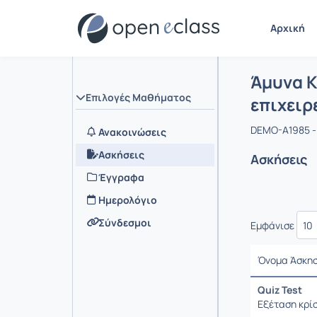
Αρχική
Μάθημα :
Αρχική Σελ
Άμυνα Κ
Επιλογές Μαθήματος
επιχειρ
DEMO-A1985 - 
Ανακοινώσεις
Ασκήσεις
Ασκήσεις
Έγγραφα
Ημερολόγιο
Σύνδεσμοι
Εμφάνισε
Όνομα Άσκη
Quiz Test
Εξέταση κρίσ