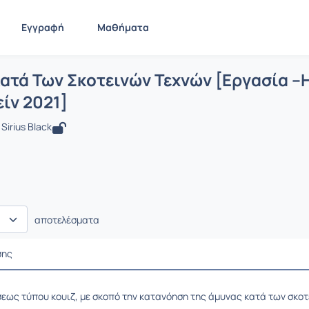
Εγγραφή
Μαθήματα
 Άμυνα Κατά Των Σκοτεινών Τεχνών [Ερ
ίδα
Άμυνα Κατά Των Σκοτεινών Τεχνών [Εργασία –Ηλεκτρ...
Ασκ
ατά Των Σκοτεινών Τεχνών [Εργασία –
είν 2021]
Sirius Black
αποτελέσματα
σης
εως τύπου κουιζ, με σκοπό την κατανόηση της άμυνας κατά των σκοτ