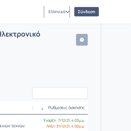
Ελληνικά
Σύνδεση
γασία –Ηλεκτρονικό επιχειρείν 2021]
ήσεις
Ηλεκτρονικό
Ρυθμίσεις άσκησης
Ρυθμίσεις επιλογής / Α
Έναρξη : 7/12/21, 4:03 μ.μ.
εινών τεχνών.
Λήξη :31/12/21, 4:00 μ.μ.