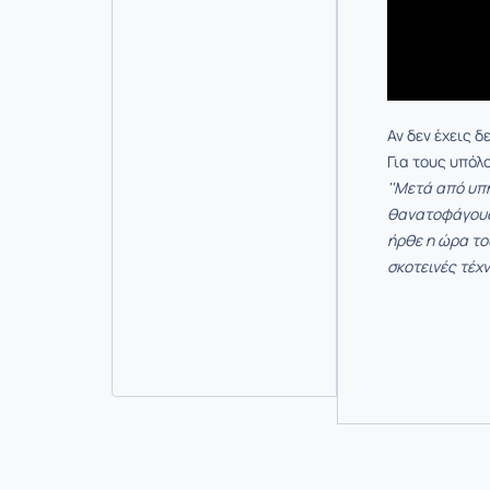
Αν δεν έχεις δ
Για τους υπόλ
''Μετά από υπ
θανατοφάγους,
ήρθε η ώρα του
σκοτεινές τέχν