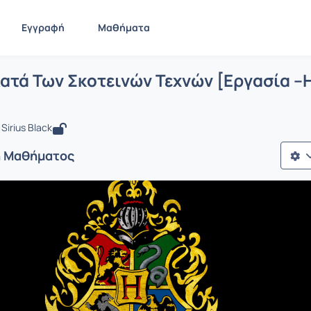
Εγγραφή
Μαθήματα
 Άμυνα Κατά Των Σκοτεινών Τεχνών [Ερ
ίδα
Άμυνα Κατά Των Σκοτεινών Τεχνών [Εργασία –Ηλεκτρ...
ατά Των Σκοτεινών Τεχνών [Εργασία –
Sirius Black
ή Μαθήματος