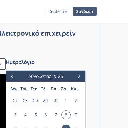
Deutsch
Σύνδεση
γασία –Ηλεκτρονικό επιχειρείν 2021]
Ηλεκτρονικό επιχειρείν
Ημερολόγιο
Αύγουστος 2026
Προηγούμενος Μήνας
Επόμενος Μήνας
Δευτέρα
Τρίτη
Τετάρτη
Πέμπτη
Παρασκευή
Σάββατο
Κυριακή
27
28
29
30
31
1
2
3
4
5
6
7
8
9