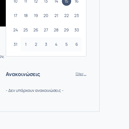
10
11
12
13
14
15
16
17
18
19
20
21
22
23
24
25
26
27
28
29
30
31
1
2
3
4
5
6
αν,
Ανακοινώσεις
Όλες...
- Δεν υπάρχουν ανακοινώσεις -