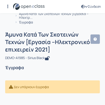
Σύνδεση
Μάθημα : Άμυνα Κατά Των Σκοτεινών 
Αρχική Σελίδα
Άμυνα Κατά Των Σκοτεινών Τεχνών [Εργασία –
Ηλεκτρ...
Έγγραφα
Άμυνα Κατά Των Σκοτεινών
Τεχνών [Εργασία –Ηλεκτρονικό
επιχειρείν 2021]
DEMO-A1985 - Sirius Black
Έγγραφα
Δεν υπάρχουν έγγραφα