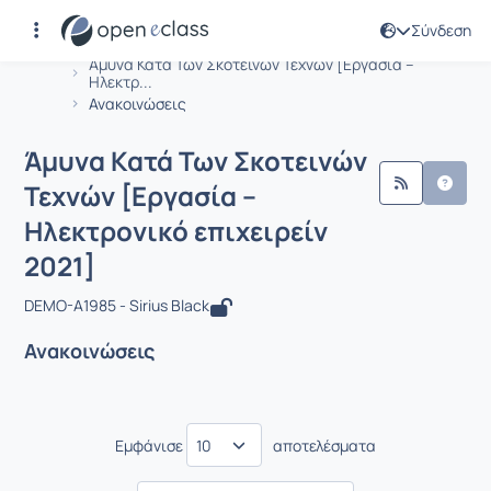
Σύνδεση
Μάθημα : Άμυνα Κατά Των Σκοτεινών 
Αρχική Σελίδα
Άμυνα Κατά Των Σκοτεινών Τεχνών [Εργασία –
Ηλεκτρ...
Ανακοινώσεις
Άμυνα Κατά Των Σκοτεινών
Τεχνών [Εργασία –
Ηλεκτρονικό επιχειρείν
2021]
DEMO-A1985 - Sirius Black
Ανακοινώσεις
Εμφάνισε
αποτελέσματα