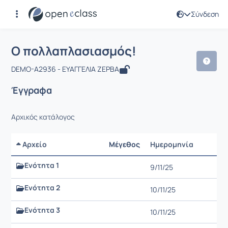
Σύνδεση
Μάθημα : Ο πολλαπλασιασμός!
Αρχική Σελίδα
Ο πολλαπλασιασμός!
Έγγραφα
Ο πολλαπλασιασμός!
DEMO-A2936 - ΕΥΑΓΓΕΛΙΑ ΖΕΡΒΑ
Έγγραφα
Αρχικός κατάλογος
Αρχείο
Μέγεθος
Ημερομηνία
Ρυθμίσ
Ενότητα 1
9/11/25
Ενότητα 2
10/11/25
Ενότητα 3
10/11/25