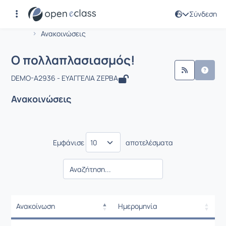
Σύνδεση
Μάθημα : Ο πολλαπλασιασμός!
Αρχική Σελίδα
Ο πολλαπλασιασμός!
Ανακοινώσεις
Ο πολλαπλασιασμός!
DEMO-A2936 - ΕΥΑΓΓΕΛΙΑ ΖΕΡΒΑ
Ανακοινώσεις
Εμφάνισε
αποτελέσματα
Ανακοίνωση
Ημερομηνία
Ρυθμίσεις επιλογής / Αποτελέσμ
Ανακοίνωση
Ημερομηνία