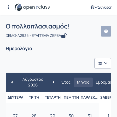
Σύνδεση
Μάθημα : Ο πολλαπλασιασμός!
Ο πολλαπλασιασμός!
DEMO-A2936 - ΕΥΑΓΓΕΛΙΑ ΖΕΡΒΑ
Ημερολόγιο
Αύγουστος
Έτος
Μήνας
Εβδομάδα
2026
ΔΕΥΤΈΡΑ
ΤΡΊΤΗ
ΤΕΤΆΡΤΗ
ΠΈΜΠΤΗ
ΠΑΡΑΣΚΕΥΉ
ΣΆΒΒΑΤΟ
27
28
29
30
31
1