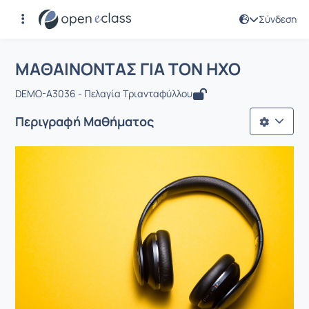
Σύνδεση
Μάθημα : ΜΑΘΑΙΝΟΝΤΑΣ ΓΙΑ ΤΟΝ ΗΧ
Αρχική Σελίδα
ΜΑΘΑΙΝΟΝΤΑΣ ΓΙΑ ΤΟΝ ΗΧΟ
ΜΑΘΑΙΝΟΝΤΑΣ ΓΙΑ ΤΟΝ ΗΧΟ
DEMO-A3036 - Πελαγία Τριανταφύλλου
Περιγραφή Μαθήματος