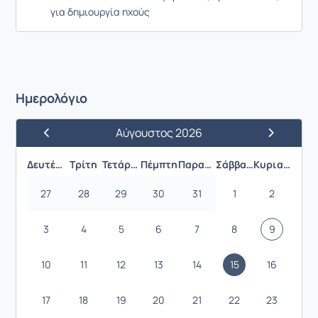
για δημιουργία ηχούς
Ημερολόγιο
Αύγουστος 2026
Προηγούμενος Μήνας
Επόμενος 
Δευτέρα
Τρίτη
Τετάρτη
Πέμπτη
Παρασκευή
Σάββατο
Κυριακή
27
28
29
30
31
1
2
3
4
5
6
7
8
9
10
11
12
13
14
15
16
17
18
19
20
21
22
23