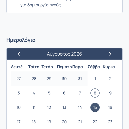
για δημιουργία ηχούς
Ημερολόγιο
Αύγουστος 2026
Προηγούμενος Μήνας
Επόμενος 
Δευτέρα
Τρίτη
Τετάρτη
Πέμπτη
Παρασκευή
Σάββατο
Κυριακή
27
28
29
30
31
1
2
3
4
5
6
7
8
9
10
11
12
13
14
15
16
17
18
19
20
21
22
23