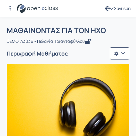
Σύνδεση
Μάθημα : ΜΑΘΑΙΝΟΝΤΑΣ ΓΙΑ ΤΟΝ ΗΧ
Αρχική Σελίδα
ΜΑΘΑΙΝΟΝΤΑΣ ΓΙΑ ΤΟΝ ΗΧΟ
ΜΑΘΑΙΝΟΝΤΑΣ ΓΙΑ ΤΟΝ ΗΧΟ
DEMO-A3036 - Πελαγία Τριανταφύλλου
Περιγραφή Μαθήματος