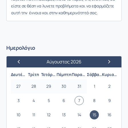
είστε σε θέση να λυνετε προβλήματα και να εφαρμόζετε
αυτή την έννοια και στην καθημερινότητά σας.
Ημερολόγιο
Αύγουστος 2026
Προηγούμενος Μήνας
Επόμενος 
Δευτέρα
Τρίτη
Τετάρτη
Πέμπτη
Παρασκευή
Σάββατο
Κυριακή
27
28
29
30
31
1
2
3
4
5
6
7
8
9
10
11
12
13
14
15
16