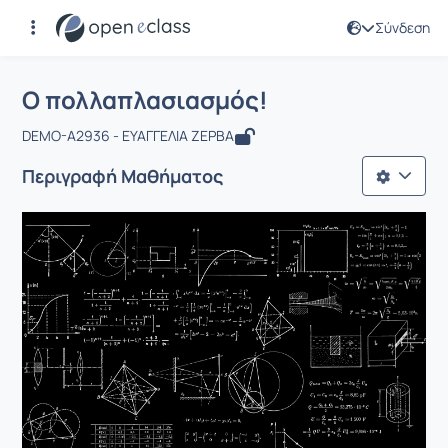
Σύνδεση
Μάθημα : Ο πολλαπλασιασμός!
Αρχική Σελίδα
Ο πολλαπλασιασμός!
Ο πολλαπλασιασμός!
DEMO-A2936 - ΕΥΑΓΓΕΛΙΑ ΖΕΡΒΑ
Περιγραφή Μαθήματος