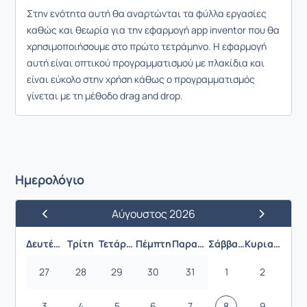
Στην ενότητα αυτή θα αναρτώνται τα φύλλα εργασίες
καθώς και θεωρία για την εφαρμογή app inventor που θα
χρησιμοποιήσουμε στο πρώτο τετράμηνο. Η εφαρμογή
αυτή είναι οπτικού προγραμματισμού με πλακίδια και
είναι εύκολο στην χρήση κάθως ο προγραμματισμός
γίνεται με τη μέθοδο drag and drop.
Ημερολόγιο
Αύγουστος 2026
Προηγούμενος Μήνας
Επόμενος 
Δευτέρα
Τρίτη
Τετάρτη
Πέμπτη
Παρασκευή
Σάββατο
Κυριακή
27
28
29
30
31
1
2
3
4
5
6
7
8
9