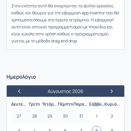
Στην ενότητα αυτή θα αναρτώνται τα φύλλα εργασίες
καθώς και θεωρία για την εφαρμογή app inventor που θα
χρησιμοποιήσουμε στο πρώτο τετράμηνο. Η εφαρμογή
αυτή είναι οπτικού προγραμματισμού με πλακίδια και
είναι εύκολο στην χρήση κάθως ο προγραμματισμός
γίνεται με τη μέθοδο drag and drop.
Ημερολόγιο
Αύγουστος 2026
Προηγούμενος Μήνας
Επόμενος 
Δευτέρα
Τρίτη
Τετάρτη
Πέμπτη
Παρασκευή
Σάββατο
Κυριακή
27
28
29
30
31
1
2
3
4
5
6
7
8
9