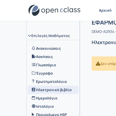
Αρχική
Μάθημα 
ΕΦΑΡΜΟ
DEMO-A2934 
Επιλογές Μαθήματος
Ηλεκτρονι
Ανακοινώσεις
Ασκήσεις
Δεν υπάρ
Γλωσσάριο
Έγγραφα
Ερωτηματολόγια
Ηλεκτρονικό βιβλίο
Ημερολόγιο
Ιστολόγιο
Περιεχόμενο H5P