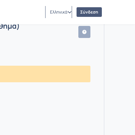
Ελληνικά
Σύνδεση
στικό μάθημα)
θημα)