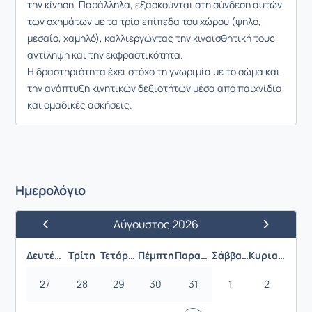
την κίνηση. Παράλληλα, εξασκούνται στη σύνδεση αυτών
των σχημάτων με τα τρία επίπεδα του χώρου (ψηλό,
μεσαίο, χαμηλό), καλλιεργώντας την κιναισθητική τους
αντίληψη και την εκφραστικότητα.
Η δραστηριότητα έχει στόχο τη γνωριμία με το σώμα και
την ανάπτυξη κινητικών δεξιοτήτων μέσα από παιχνίδια
και ομαδικές ασκήσεις.
Ημερολόγιο
Αύγουστος 2026
Προηγούμενος Μήνας
Επόμενος 
Δευτέρα
Τρίτη
Τετάρτη
Πέμπτη
Παρασκευή
Σάββατο
Κυριακή
27
28
29
30
31
1
2