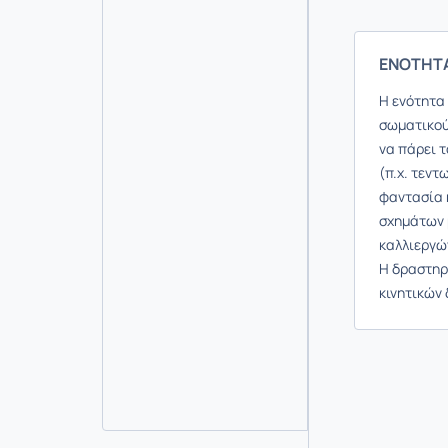
ΕΝΟΤΗΤΑ 
Η ενότητα
σωματικού
να πάρει 
(π.χ. τεντ
φαντασία 
σχημάτων μ
καλλιεργώ
Η δραστηρ
κινητικών 