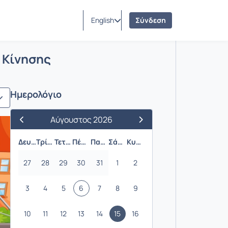
English
Σύνδεση
 Επίπεδα Κίνησης
 Κίνησης
Ημερολόγιο
Αύγουστος 2026
Προηγούμενος Μήνας
Επόμενος Μήνας
Δευτέρα
Τρίτη
Τετάρτη
Πέμπτη
Παρασκευή
Σάββατο
Κυριακή
27
28
29
30
31
1
2
3
4
5
6
7
8
9
10
11
12
13
14
15
16