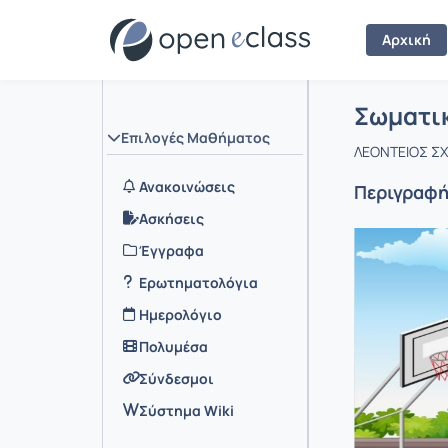
Αρχική
Μάθημα :
Αρχική Σελ
Σωματικ
Επιλογές Μαθήματος
ΛΕΟΝΤΕΙΟΣ ΣΧ
Ανακοινώσεις
Περιγραφ
Ασκήσεις
Έγγραφα
Ερωτηματολόγια
Ημερολόγιο
Πολυμέσα
Σύνδεσμοι
Σύστημα Wiki