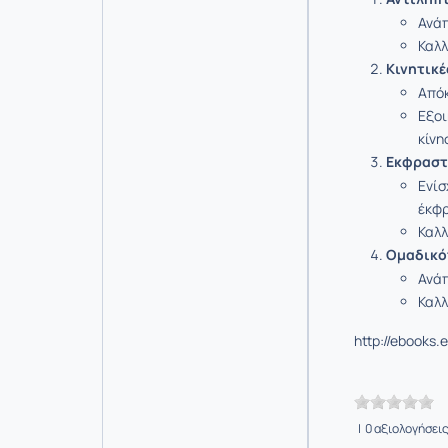
Ανάπ
Καλλ
Κινητικέ
Απόκ
Εξοι
κίνη
Εκφραστ
Ενίσ
έκφ
Καλλ
Ομαδικό
Ανάπ
Καλλ
http://ebooks.
| 0 αξιολογήσει