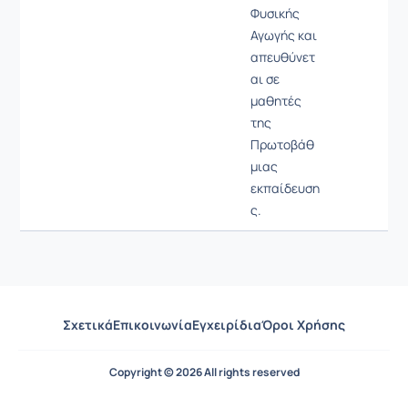
Φυσικής
Αγωγής και
απευθύνετ
αι σε
μαθητές
της
Πρωτοβάθ
μιας
εκπαίδευση
ς.
Σχετικά
Επικοινωνία
Εγχειρίδια
Όροι Χρήσης
Copyright © 2026 All rights reserved