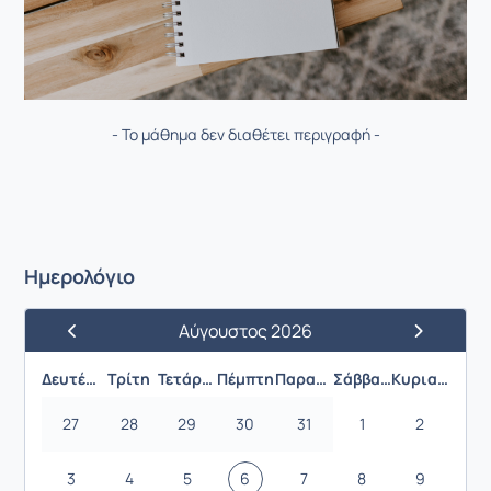
- Το μάθημα δεν διαθέτει περιγραφή -
Ημερολόγιο
Αύγουστος 2026
Προηγούμενος Μήνας
Επόμενος 
Δευτέρα
Τρίτη
Τετάρτη
Πέμπτη
Παρασκευή
Σάββατο
Κυριακή
27
28
29
30
31
1
2
3
4
5
6
7
8
9