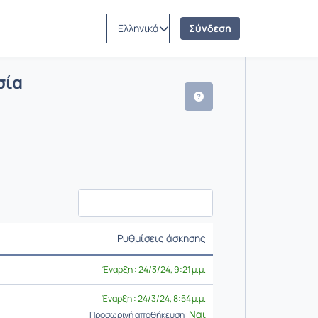
Ελληνικά
Σύνδεση
4 - Εργασία
ς
σία
Ρυθμίσεις άσκησης
Ρυθμίσεις επιλογής / Α
Έναρξη : 24/3/24, 9:21 μ.μ.
Έναρξη : 24/3/24, 8:54 μ.μ.
Ναι
Προσωρινή αποθήκευση: