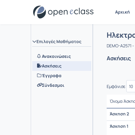
Αρχική
Μάθημα :
Αρχική Σελ
Ηλεκτρο
Επιλογές Μαθήματος
DEMO-A2571 -
Ανακοινώσεις
Ασκήσεις
Ασκήσεις
Έγγραφα
Σύνδεσμοι
Εμφάνισε
Όνομα Άσκη
Άσκηση 2
Άσκηση 1