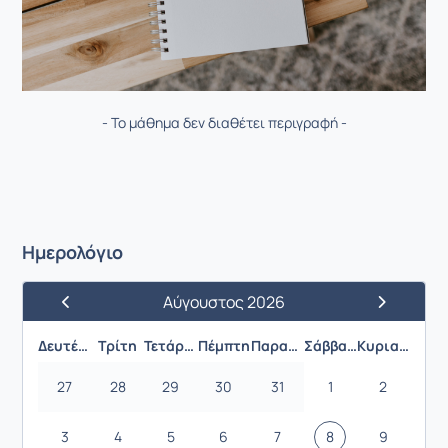
- Το μάθημα δεν διαθέτει περιγραφή -
Ημερολόγιο
Αύγουστος 2026
Προηγούμενος Μήνας
Επόμενος 
Δευτέρα
Τρίτη
Τετάρτη
Πέμπτη
Παρασκευή
Σάββατο
Κυριακή
27
28
29
30
31
1
2
3
4
5
6
7
8
9