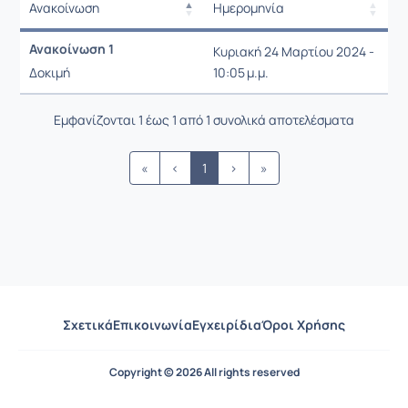
Ανακοίνωση
Ημερομηνία
Ρυθμίσεις επιλογής / Αποτελέσμ
Ανακοίνωση
Ημερομηνία
Ανακοίνωση 1
Κυριακή 24 Μαρτίου 2024 -
Ρυθμίσεις επιλογής / Αποτελέσμ
Δοκιμή
10:05 μ.μ.
Εμφανίζονται 1 έως 1 από 1 συνολικά αποτελέσματα
«
‹
1
›
»
Σχετικά
Επικοινωνία
Εγχειρίδια
Όροι Χρήσης
Copyright © 2026 All rights reserved