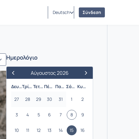
Deutsch
Σύνδεση
3
Ημερολόγιο
Αύγουστος 2026
Προηγούμενος Μήνας
Επόμενος Μήνας
Δευτέρα
Τρίτη
Τετάρτη
Πέμπτη
Παρασκευή
Σάββατο
Κυριακή
27
28
29
30
31
1
2
3
4
5
6
7
8
9
10
11
12
13
14
15
16