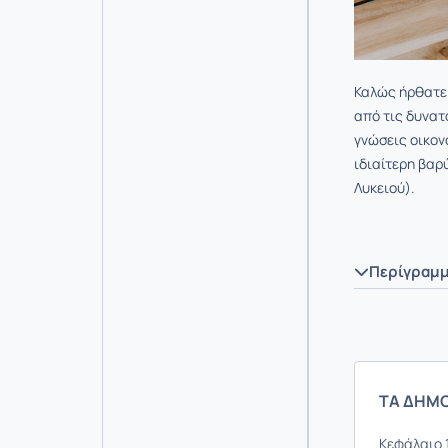
Καλώς ήρθατε
από τις δυνατ
γνώσεις οικον
ιδιαίτερη βαρ
Λυκειού).
Περίγραμ
ΤΑ ΔΗΜΟ
Κεφάλαιο 