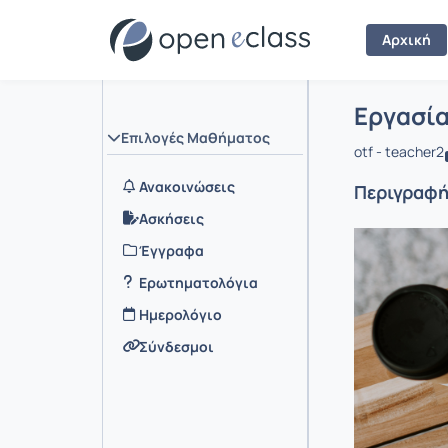
Αρχική
Μάθημα :
Αρχική Σελ
Εργασία
Επιλογές Μαθήματος
otf - teacher2
Ανακοινώσεις
Περιγραφ
Ασκήσεις
Έγγραφα
Ερωτηματολόγια
Ημερολόγιο
Σύνδεσμοι