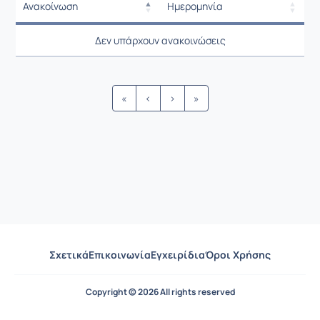
Ανακοίνωση
Ημερομηνία
Ρυθμίσεις επιλογής / Αποτελέσμ
Ανακοίνωση
Ημερομηνία
Δεν υπάρχουν ανακοινώσεις
Ρυθμίσεις επιλογής / Αποτελέσμ
«
‹
›
»
Σχετικά
Επικοινωνία
Εγχειρίδια
Όροι Χρήσης
Copyright © 2026 All rights reserved