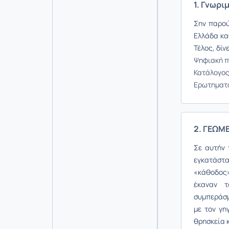
1. Γνωρι
Σην παρού
Ελλάδα κα
Τέλος, δίν
Ψηφιακή π
Κατάλογος
Ερωτηματ
2. ΓΕΩΜ
Σε αυτήν 
εγκατάστ
«κάθοδος
έκαναν τ
συμπεράσμ
με τον γη
θρησκεία κ