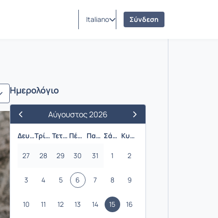
Italiano
Σύνδεση
Ημερολόγιο
Αύγουστος 2026
Προηγούμενος Μήνας
Επόμενος Μήνας
Δευτέρα
Τρίτη
Τετάρτη
Πέμπτη
Παρασκευή
Σάββατο
Κυριακή
27
28
29
30
31
1
2
3
4
5
6
7
8
9
10
11
12
13
14
15
16