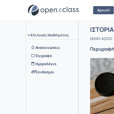
Αρχική
Μάθημα :
Αρχική Σελ
ΙΣΤΟΡΙΑ
Επιλογές Μαθήματος
DEMO-A2323 -
Ανακοινώσεις
Περιγραφ
Έγγραφα
Ημερολόγιο
Σύνδεσμοι