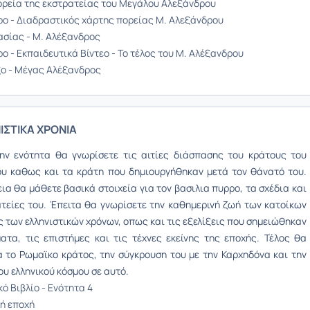
Πορεία της εκστρατείας του Μεγάλου Αλεξάνδρου
ο - Διαδραστικός χάρτης πορείας Μ. Αλεξάνδρου
ασίας - Μ. Αλέξανδρος
ο - Εκπαιδευτικά Βίντεο - Το τέλος του Μ. Αλέξανδρου
ο - Μέγας Αλέξανδρος
ΙΣΤΙΚΑ ΧΡΟΝΙΑ
ην ενότητα θα γνωρίσετε τις αιτίες διάσπασης του κράτους του
υ καθως και τα κράτη που δημιουργήθηκαν μετά τον θάνατό του.
ια θα μάθετε βασικά στοιχεία για τον βασιλια πυρρο, τα σχέδια και
ατείες του. Έπειτα θα γνωρίσετε την καθημερινή ζωή των κατοίκων
ς των ελληνιστικών χρόνων, οπως και τις εξελίξεις που σημειώθηκαν
ατα, τις επιστήμες και τις τέχνες εκείνης της εποχής. Τέλος θα
α το Ρ
ωμαϊκο
κράτος, την σύγκρουση του με την Καρχηδόνα και την
υ ελληνικού κόσμου σε αυτό.
ό Βιβλίο - Ενότητα 4
κή εποχή