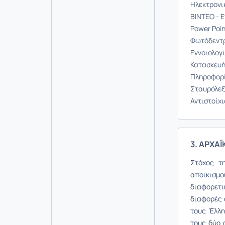
Ηλεκτρονικ
ΒΙΝΤΕΟ - 
Power Poi
Φωτόδεντρ
Εννοιολογ
Κατασκευ
Πληροφορί
Σταυρόλεξ
Αντιστοίχ
3. ΑΡΧΑΪ
Στόχος τ
αποικισμ
διαφορετι
διαφορές 
τους Έλλη
τους
δύο α