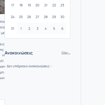
17
18
19
20
21
22
23
24
25
26
27
28
29
30
στα
αία
31
1
2
3
4
5
6
 µε
εις
ης.
Ανακοινώσεις
Όλες...
. Η
κή!
- Δεν υπάρχουν ανακοινώσεις -
αση
μη,
λων