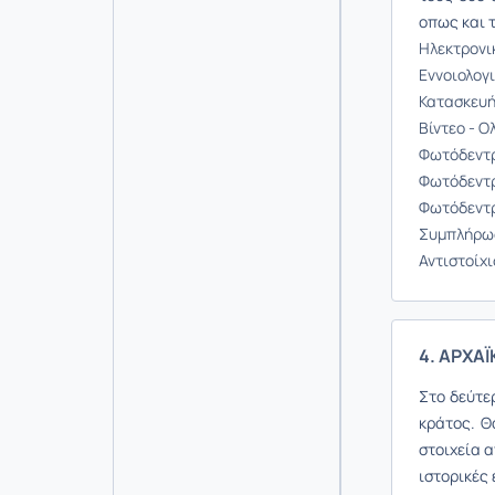
οπως και 
Ηλεκτρονικ
Εννοιολογ
Κατασκευή
Βίντεο - Ο
Φωτόδεντρ
Φωτόδεντρ
Φωτόδεντρ
Συμπλήρωσ
Αντιστοίχι
4. ΑΡΧΑΪ
Στο δεύτε
κράτος. 
στοιχεία
α
ιστορικές 