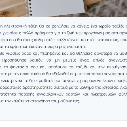
νη ηλεκτρονική τάξη θα σε βοηθήσει να κάνεις ένα ωραίο ταξίδι 
α γνωρίσεις πολλά πράγµατα για τη ζωή των προγόνων µας στα αρχ
οφιά σου θα έχεις πολεµιστές, καλλιτέχνες, ποιητές, ιστορικούς, που
αι τα έργα τους έκαναν τη χώρα µας ονοµαστή.
 θα νιώσεις χαρά και περηφάνια και θα θελήσεις αργότερα να µάθ
. Προσπάθησε λοιπόν να µη µείνεις ένας απλός αναγνώστ
ε τη φαντασία σου και απόλαυσε το ταξίδι και την περιήγηση
τότε µε τον αρχαίο κόσµο θα εξελιχθεί σε µια περιπέτεια συναρπαστι
ηλεκτρονική τάξη οι μαθητές και οι γονείς μπορούν να έχουν πρόσβ
διαδραστικές δραστηριότητες σχετικά με το μάθημα της Ιστορίας. Ακό
νατότητα παροχής εννοιολογικών χαρτών και ηλεκτρονικών φύλ
ια την καλύτερη κατανόηση του μαθήματος.