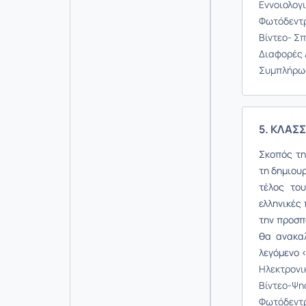
Εννοιολογ
Φωτόδεντρ
Βίντεο- Σπ
Διαφορές 
Συμπλήρωσ
5. ΚΛΑΣΣ
Σκοπός τη
τη δημιου
τέλος το
ελληνικές 
την προσπ
θα ανακα
λεγόμενο 
Ηλεκτρονικ
Βίντεο-Ψ
Φωτόδεντρ