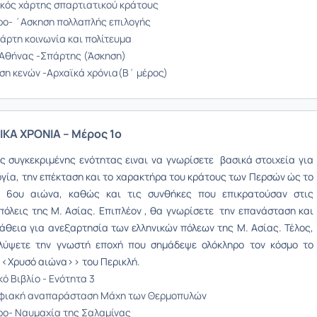
ικός χάρτης σπαρτιατικού κράτους
ο- ΄Ασκηση πολλαπλής επιλογής
άρτη κοινωνία και πολίτευμα
Αθήνας -Σπάρτης (Άσκηση)
η κενών -Αρχαϊκά χρόνια(Β΄ μέρος)
ΙΚΑ ΧΡΟΝΙΑ – Μέρος 1ο
ς συγκεκριμένης ενότητας ειναι να γνωρίσετε
βασικά στοιχεία για
ργία, την επέκταση και το χαρακτήρα του κράτους των Περσών ώς το
υ 6oυ αιώνα, καθώς και τις συνθήκες που επικρατούσαν στις
πόλεις της Μ. Ασίας. Επιπλέον , θ
α γνωρίσετε την επανάσταση και
άθεια για ανεξαρτησία των ελληνικών πόλεων της Μ. Ασίας. Τέλος,
λύψετε την γνωστή εποχή που σημάδεψε ολόκληρο τον κόσμο το
<<Χρυσό αιώνα>> του Περικλή.
ό Βιβλίο - Ενότητα 3
ηφιακή αναπαράσταση Μάχη των Θερμοπυλών
ο- Ναυμαχία της Σαλαμίνας