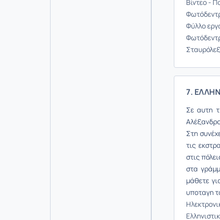
Βίντεο - 
Φωτόδεντρ
Φύλλο εργ
Φωτόδεντρ
Σταυρόλεξ
7. ΕΛΛΗΝ
Σε αυτη τ
Αλέξανδρο
Στη συνέχε
τις εκστρ
στις πόλει
στα γράμμ
μάθετε γι
υποταγη το
Ηλεκτρονικ
Ελληνιστι