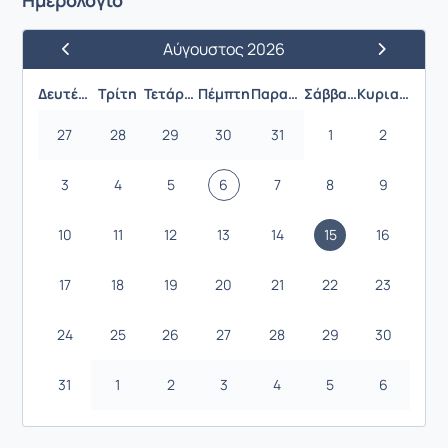
Αύγουστος 2026
Προηγούμενος Μήνας
Επόμενος 
Δευτέρα
Τρίτη
Τετάρτη
Πέμπτη
Παρασκευή
Σάββατο
Κυριακή
27
28
29
30
31
1
2
3
4
5
6
7
8
9
10
11
12
13
14
15
16
17
18
19
20
21
22
23
24
25
26
27
28
29
30
31
1
2
3
4
5
6