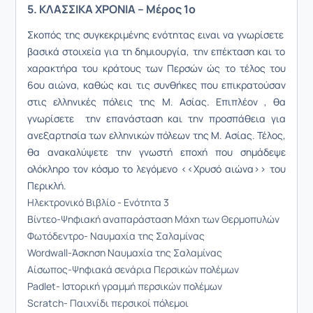
5. ΚΛΑΣΣΙΚΑ ΧΡΟΝΙΑ – Μέρος 1ο
Σκοπός της συγκεκριμένης ενότητας ειναι να γνωρίσετε
βασικά στοιχεία για τη δημιουργία, την επέκταση και το
χαρακτήρα του κράτους των Περσών ώς το τέλος του
6oυ αιώνα, καθώς και τις συνθήκες που επικρατούσαν
στις ελληνικές πόλεις της Μ. Ασίας. Επιπλέον , θ
α
γνωρίσετε την επανάσταση και την προσπάθεια για
ανεξαρτησία των ελληνικών πόλεων της Μ. Ασίας. Τέλος,
θα ανακαλύψετε την γνωστή εποχή που σημάδεψε
ολόκληρο τον κόσμο το λεγόμενο <<Χρυσό αιώνα>> του
Περικλή.
Ηλεκτρονικό Βιβλίο - Ενότητα 3
Βίντεο-Ψηφιακή αναπαράσταση Μάχη των Θερμοπυλών
Φωτόδεντρο- Ναυμαχία της Σαλαμίνας
Wordwall-Άσκηση Ναυμαχία της Σαλαμίνας
Αίσωπος-Ψηφιακά σενάρια Περσικών πολέμων
Padlet- Ιστορική γραμμή περσικών πολέμων
Scratch- Παιχνίδι περσικοί πόλεμοι