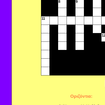
8
9
11
1
Οριζόντια: