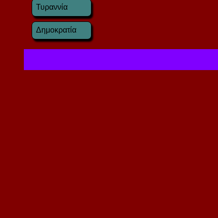
Τυραννία
Δημοκρατία