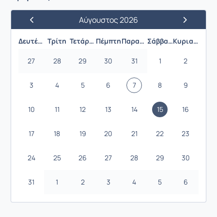
Αύγουστος 2026
Προηγούμενος Μήνας
Επόμενος 
Δευτέρα
Τρίτη
Τετάρτη
Πέμπτη
Παρασκευή
Σάββατο
Κυριακή
27
28
29
30
31
1
2
3
4
5
6
7
8
9
10
11
12
13
14
15
16
17
18
19
20
21
22
23
24
25
26
27
28
29
30
31
1
2
3
4
5
6