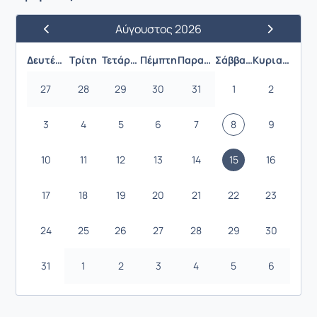
Αύγουστος 2026
Προηγούμενος Μήνας
Επόμενος 
Δευτέρα
Τρίτη
Τετάρτη
Πέμπτη
Παρασκευή
Σάββατο
Κυριακή
27
28
29
30
31
1
2
3
4
5
6
7
8
9
10
11
12
13
14
15
16
17
18
19
20
21
22
23
24
25
26
27
28
29
30
31
1
2
3
4
5
6