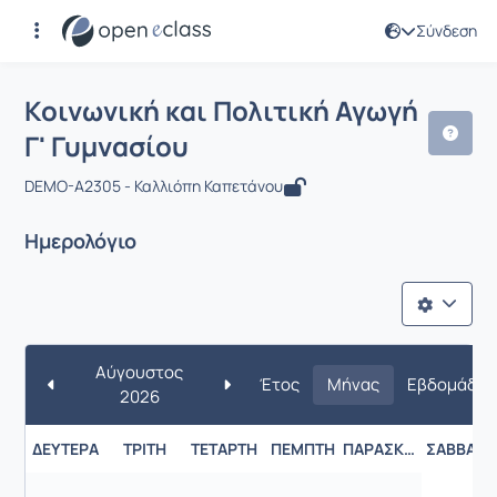
Σύνδεση
Μάθημα : Κοινωνική και Πολιτική Αγω
Κοινωνική και Πολιτική Αγωγή
Γ' Γυμνασίου
DEMO-A2305 - Καλλιόπη Καπετάνου
Ημερολόγιο
Αύγουστος
Έτος
Μήνας
Εβδομάδα
2026
ΔΕΥΤΈΡΑ
ΤΡΊΤΗ
ΤΕΤΆΡΤΗ
ΠΈΜΠΤΗ
ΠΑΡΑΣΚΕΥΉ
ΣΆΒΒΑΤΟ