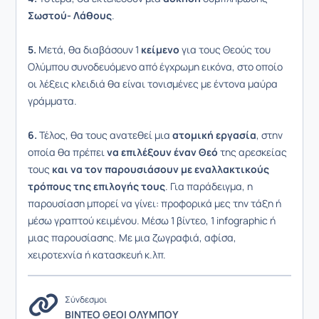
Σωστού- Λάθους
.
5.
Μετά, θα διαβάσουν 1
κείμενο
για τους Θεούς του
Ολύμπου συνοδευόμενο από έγχρωμη εικόνα, στο οποίο
οι λέξεις κλειδιά θα είναι τονισμένες με έντονα μαύρα
γράμματα.
6.
Τέλος, θα τους ανατεθεί μια
ατομική
εργασία
, στην
οποία θα πρέπει
να επιλέξουν έναν Θεό
της αρεσκείας
τους
και να τον παρουσιάσουν
με εναλλακτικούς
τρόπους
της επιλογής τους
. Για παράδειγμα, η
παρουσίαση μπορεί να γίνει: προφορικά μες την τάξη ή
μέσω γραπτού κειμένου. Μέσω 1 βίντεο, 1 infographic ή
μιας παρουσίασης. Με μια ζωγραφιά, αφίσα,
χειροτεχνία ή κατασκευή κ.λπ.
Σύνδεσμοι
ΒΙΝΤΕΟ ΘΕΟΙ ΟΛΥΜΠΟΥ