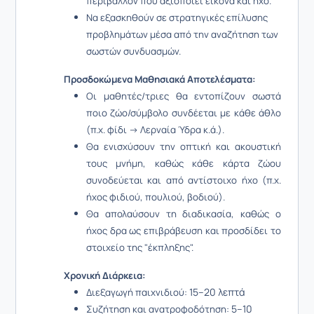
περιβάλλον που αξιοποιεί εικόνα και ήχο.
Να εξασκηθούν σε στρατηγικές επίλυσης
προβλημάτων μέσα από την αναζήτηση των
σωστών συνδυασμών.
Προσδοκώμενα Μαθησιακά Αποτελέσματα:
Οι μαθητές/τριες θα εντοπίζουν σωστά
ποιο ζώο/σύμβολο συνδέεται με κάθε άθλο
(π.χ. φίδι → Λερναία Ύδρα κ.ά.).
Θα ενισχύσουν την οπτική και ακουστική
τους μνήμη, καθώς κάθε κάρτα ζώου
συνοδεύεται και από αντίστοιχο ήχο (π.χ.
ήχος φιδιού, πουλιού, βοδιού).
Θα απολαύσουν τη διαδικασία, καθώς ο
ήχος δρα ως επιβράβευση και προσδίδει το
στοιχείο της "έκπληξης".
Χρονική Διάρκεια:
15–20 λεπτά
Διεξαγωγή παιχνιδιού:
5–10
Συζήτηση και ανατροφοδότηση: