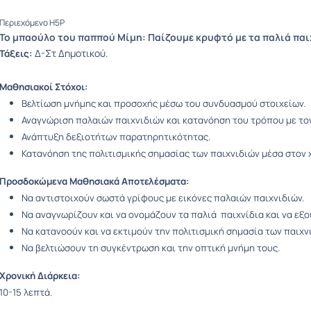
Περιεχόμενο H5P
Το μπαούλο του παππού Μίμη: Παίζουμε κρυφτό με τα παλιά παι
Δ-Στ Δημοτικού.
Τάξεις:
Μαθησιακοί Στόχοι:
Βελτίωση μνήμης και προσοχής μέσω του συνδυασμού στοιχείων.
Αναγνώριση παλαιών παιχνιδιών και κατανόηση του τρόπου με τον
Ανάπτυξη δεξιοτήτων παρατηρητικότητας.
Κατανόηση της πολιτισμικής σημασίας των παιχνιδιών μέσα στον 
Προσδοκώμενα Μαθησιακά Αποτελέσματα:
Να αντιστοιχούν σωστά γρίφους με εικόνες παλαιών παιχνιδιών.
Να αναγνωρίζουν και να ονομάζουν τα παλιά παιχνίδια και να εξο
Να κατανοούν και να εκτιμούν την πολιτισμική σημασία των παιχν
Να βελτιώσουν τη συγκέντρωση και την οπτική μνήμη τους.
Χρονική Διάρκεια:
10-15 λεπτά.