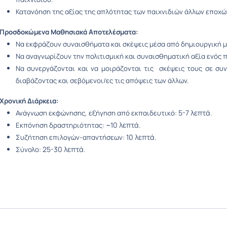
Κατανόηση της αξίας της απλότητας των παιχνιδιών άλλων εποχώ
Προσδοκώμενα Μαθησιακά Αποτελέσματα:
Να εκφράζουν συναισθήματα και σκέψεις μέσα από δημιουργική 
Να αναγνωρίζουν την πολιτισμική και συναισθηματική αξία ενός π
Να συνεργάζονται και να μοιράζονται τις σκέψεις τους σε συν
διαβάζοντας και σεβόμενοι/ες τις απόψεις των άλλων.
Χρονική Διάρκεια:
5-7 λεπτά.
Ανάγνωση εκφώνησης, εξήγηση από εκπαιδευτικό:
~10 λεπτά.
Εκπόνηση δραστηριότητας:
10 λεπτά.
Συζήτηση επιλογών-απαντήσεων:
25-30 λεπτά.
Σύνολο: