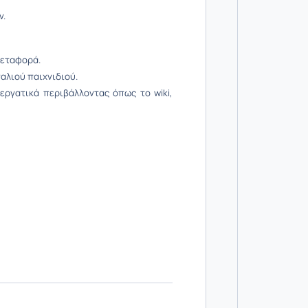
ν.
μεταφορά.
αλιού παιχνιδιού.
εργατικά περιβάλλοντας όπως το wiki,