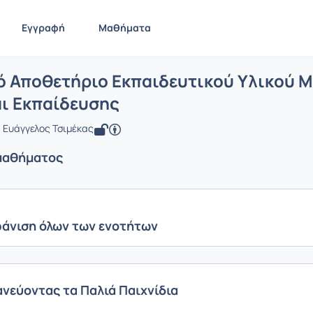
Εγγραφή
Μαθήματα
 Ψηφιακό Αποθετήριο Εκπαιδευτικού 
ίδα
Ψηφιακό Αποθετήριο Εκπαιδευτικού Υλικού Μουσείου...
Εν
 Αποθετήριο Εκπαιδευτικού Υλικού Μ
ι Εκπαίδευσης
 Ευάγγελος Τσιμέκας
μαθήματος
άνιση όλων των ενοτήτων
νεύοντας τα Παλιά Παιχνίδια