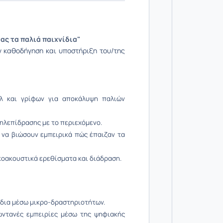
ας τα παλιά παιχνίδια"
ν καθοδήγηση και υποστήριξη του/της
λ και γρίφων για αποκάλυψη παλιών
ηλεπίδρασης με το περιεχόμενο.
 να βιώσουν εμπειρικά πώς έπαιζαν τα
κοακουστικά ερεθίσματα και διάδραση.
ίδια μέσω μικρο-δραστηριοτήτων.
ωντανές εμπειρίες μέσω της ψηφιακής