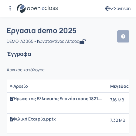
Σύνδεση
Μάθημα : Εργασια demo 2025
Αρχική Σελίδα
Εργασια demo 2025
Έγγραφα
Εργασια demo 2025
DEMO-A3065 - Κωνσταντίνος Λέτσος
Έγγραφα
Αρχικός κατάλογος
Αρχείο
Μέγεθος
Ήρωες της Ελληνικής Επανάστασης 1821.pptx
7.16 MB
Φιλική Εταιρία.pptx
7.32 MB