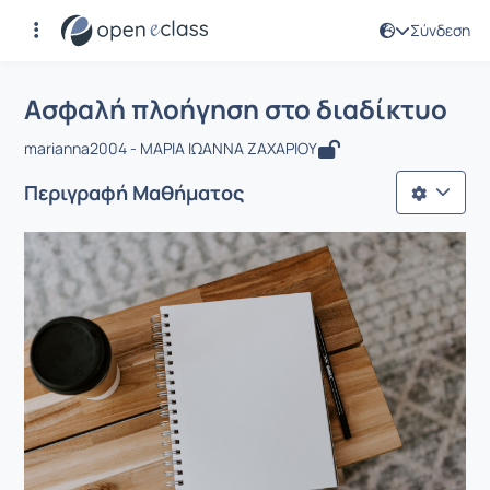
Σύνδεση
Μάθημα : Ασφαλή πλοήγηση στο διαδ
Αρχική Σελίδα
Ασφαλή πλοήγηση στο διαδίκτυο
Ασφαλή πλοήγηση στο διαδίκτυο
marianna2004 - ΜΑΡΙΑ ΙΩΑΝΝΑ ΖΑΧΑΡΙΟΥ
Περιγραφή Μαθήματος