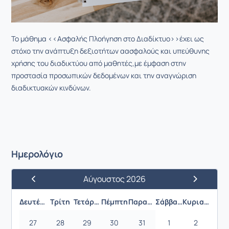
Το μάθημα <<Ασφαλής Πλοήγηση στο Διαδίκτυο>>έχει ως
στόχο την ανάπτυξη δεξιοτήτων αασφαλούς και υπεύθυνης
χρήσης του διαδικτύου από μαθητές,με έμφαση στην
προστασία προσωπικών δεδομένων και την αναγνώριση
διαδικτυακών κινδύνων.
Ημερολόγιο
Αύγουστος 2026
Προηγούμενος Μήνας
Επόμενος 
Δευτέρα
Τρίτη
Τετάρτη
Πέμπτη
Παρασκευή
Σάββατο
Κυριακή
27
28
29
30
31
1
2