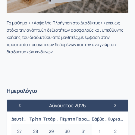
Το μάθημα <<Ασφαλής Πλοήγηση στο Διαδίκτυο>>έχει ως
στόχο την ανάπτυξη δεξιοτήτων αασφαλούς και υπεύθυνης
χρήσης του διαδικτύου από μαθητές,με έμφαση στην
προστασία προσωπικών δεδομένων και την αναγνώριση
διαδικτυακών κινδύνων.
Ημερολόγιο
Αύγουστος 2026
Προηγούμενος Μήνας
Επόμενος 
Δευτέρα
Τρίτη
Τετάρτη
Πέμπτη
Παρασκευή
Σάββατο
Κυριακή
27
28
29
30
31
1
2