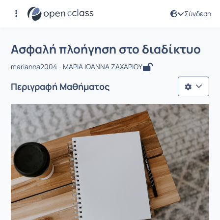
Σύνδεση
Μάθημα : Ασφαλή πλοήγηση στο διαδ
Αρχική Σελίδα
Ασφαλή πλοήγηση στο διαδίκτυο
Ασφαλή πλοήγηση στο διαδίκτυο
marianna2004 - ΜΑΡΙΑ ΙΩΑΝΝΑ ΖΑΧΑΡΙΟΥ
Περιγραφή Μαθήματος